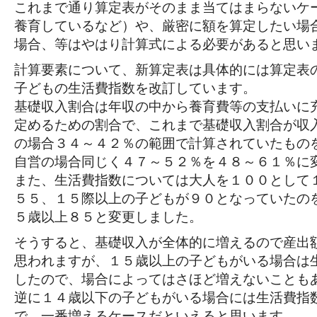
これまで通り算定表がそのまま当てはまらないケ
養育しているなど）や、厳密に額を算定したい場
場合、等はやはり計算式による必要があると思い
計算要素について、新算定表は具体的には算定表
子どもの生活費指数を改訂しています。
基礎収入割合は年収の中から養育費等の支払いに
定めるための割合で、これまで基礎収入割合が収
の場合３４～４２％の範囲で計算されていたもの
自営の場合同じく４７～５２％を４８～６１％に
また、生活費指数については大人を１００として
５５、１５際以上の子どもが９０となっていたの
５歳以上８５と変更しました。
そうすると、基礎収入が全体的に増えるので産出
思われますが、１５歳以上の子どもがいる場合は
したので、場合によってはさほど増えないことも
逆に１４歳以下の子どもがいる場合には生活費指
で、一番増えるケースだといえると思います。